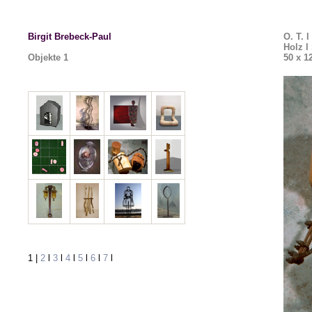
Birgit Brebeck-Paul
O. T. l
Holz l
Objekte
1
50 x 1
1
|
2
l
3
l
4
l
5
l
6
l
7
l