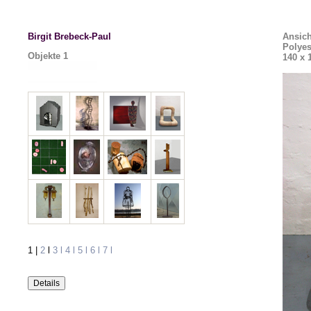
Birgit Brebeck-Paul
Ansich
Polyes
Objekte
1
140 x 
1
|
2
l
3 l 4 l 5 l 6 l 7 l